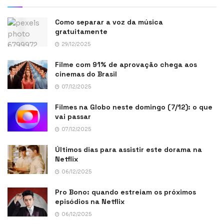
Como separar a voz da música
gratuitamente
29/12/2025
Filme com 91% de aprovação chega aos
cinemas do Brasil
07/12/2025
Filmes na Globo neste domingo (7/12): o que
vai passar
07/12/2025
Últimos dias para assistir este dorama na
Netflix
06/12/2025
Pro Bono: quando estreiam os próximos
episódios na Netflix
06/12/2025