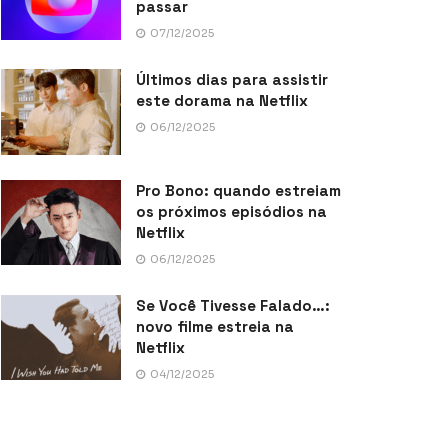
passar
07/12/2025
Últimos dias para assistir
este dorama na Netflix
06/12/2025
Pro Bono: quando estreiam
os próximos episódios na
Netflix
06/12/2025
Se Você Tivesse Falado…:
novo filme estreia na
Netflix
04/12/2025