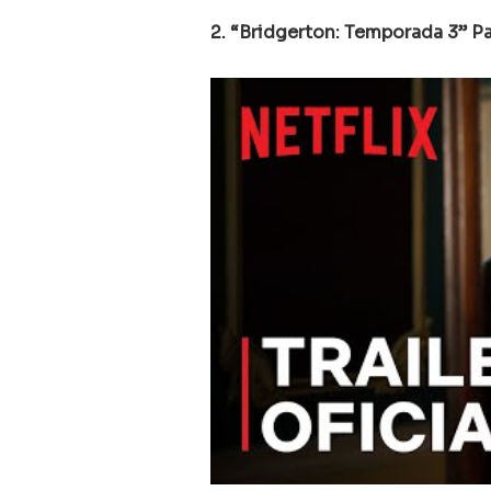
2. “Bridgerton: Temporada 3” Pa