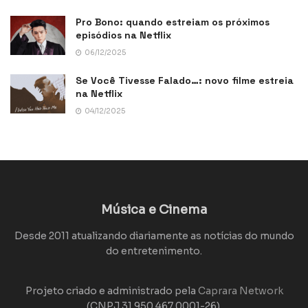
Pro Bono: quando estreiam os próximos
episódios na Netflix
06/12/2025
Se Você Tivesse Falado…: novo filme estreia
na Netflix
04/12/2025
Música e Cinema
Desde 2011 atualizando diariamente as notícias do mundo
do entretenimento.
Projeto criado e administrado pela
Caprara Network
(CNPJ 31.950.467.0001-26).