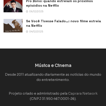
Pro Bono: quando estreiam os próximos
episódios na Netflix
06/12/2025
Se Você Tivesse Falado…: novo filme estreia
na Netflix
04/12/2025
Música e Cinema
Desde 2011 atualizando diariamente as notícias do mundo
do entretenimento.
Projeto criado e administrado pela
Caprara Network
(CNPJ 31.950.467.0001-26).