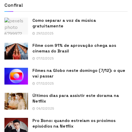
Confira!
Como separar a voz da música
gratuitamente
29/12/2025
Filme com 91% de aprovação chega aos
cinemas do Brasil
07/12/2025
Filmes na Globo neste domingo (7/12): o que
vai passar
07/12/2025
Últimos dias para assistir este dorama na
Netflix
06/12/2025
Pro Bono: quando estreiam os próximos
episódios na Netflix