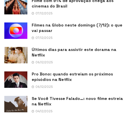
Filme com 91% de aprovação chega aos
cinemas do Brasil
07/12/2025
Filmes na Globo neste domingo (7/12): o que
vai passar
07/12/2025
Últimos dias para assistir este dorama na
Netflix
06/12/2025
Pro Bono: quando estreiam os próximos
episódios na Netflix
06/12/2025
Se Você Tivesse Falado…: novo filme estreia
na Netflix
04/12/2025