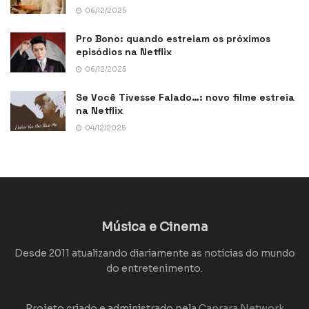
06/12/2025
Pro Bono: quando estreiam os próximos
episódios na Netflix
06/12/2025
Se Você Tivesse Falado…: novo filme estreia
na Netflix
04/12/2025
Música e Cinema
Desde 2011 atualizando diariamente as notícias do mundo
do entretenimento.
Projeto criado e administrado pela
Caprara Network