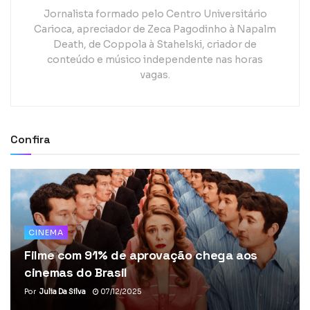
Jornalista formado pelo Centro Universitário
Carioca, apreciador de Zeca Pagodinho à Napalm
Death, de Coppola à Stahelski, criador de
conteúdo e músico independente nas horas
vagas.
Confira
CINEMA
Filme com 91% de aprovação chega aos
cinemas do Brasil
Por
Julia Da Silva
07/12/2025