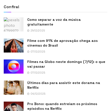
Confira!
Como separar a voz da música
gratuitamente
29/12/2025
Filme com 91% de aprovação chega aos
cinemas do Brasil
07/12/2025
Filmes na Globo neste domingo (7/12): o que
vai passar
07/12/2025
Últimos dias para assistir este dorama na
Netflix
06/12/2025
Pro Bono: quando estreiam os próximos
episódios na Netflix