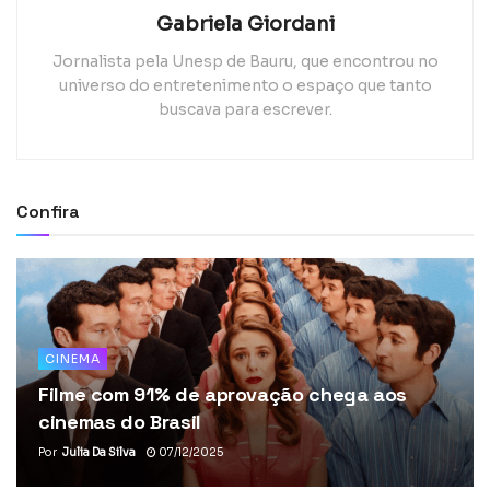
Gabriela Giordani
Jornalista pela Unesp de Bauru, que encontrou no
universo do entretenimento o espaço que tanto
buscava para escrever.
Confira
CINEMA
Filme com 91% de aprovação chega aos
cinemas do Brasil
Por
Julia Da Silva
07/12/2025