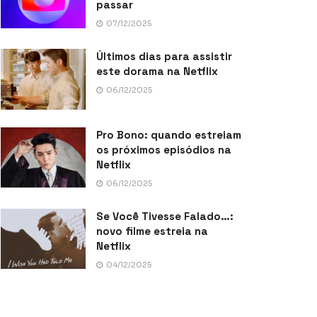
passar
07/12/2025
Últimos dias para assistir
este dorama na Netflix
06/12/2025
Pro Bono: quando estreiam
os próximos episódios na
Netflix
06/12/2025
Se Você Tivesse Falado…:
novo filme estreia na
Netflix
04/12/2025