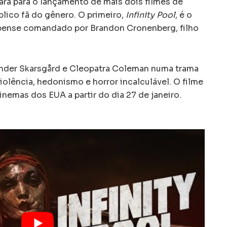
ra para o lançamento de mais dois filmes de
blico fã do gênero. O primeiro,
Infinity Pool
, é o
spense comandado por Brandon Cronenberg, filho
exander Skarsgård e Cleopatra Coleman numa trama
violência, hedonismo e horror incalculável. O filme
nemas dos EUA a partir do dia 27 de janeiro.