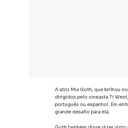
A atriz Mia Goth, que brilhou n
dirigidos pelo cineasta Ti West
português ou espanhol. Em entr
grande desafio para ela.
Goth também disse já ter visto