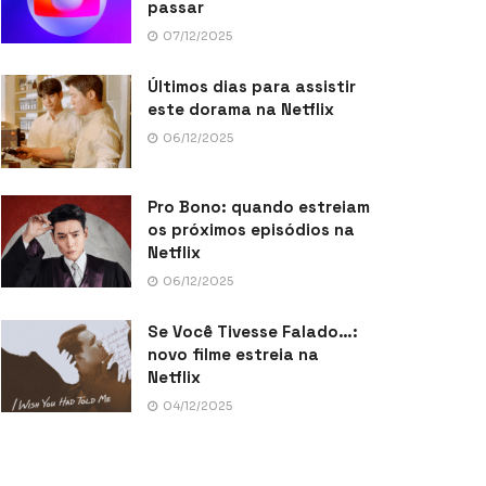
passar
07/12/2025
Últimos dias para assistir
este dorama na Netflix
06/12/2025
Pro Bono: quando estreiam
os próximos episódios na
Netflix
06/12/2025
Se Você Tivesse Falado…:
novo filme estreia na
Netflix
04/12/2025