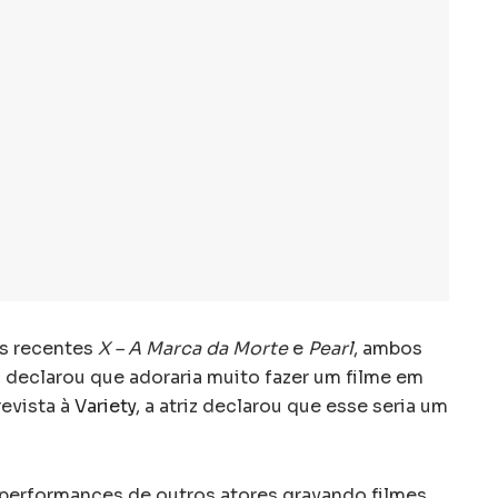
os recentes
X – A Marca da Morte
e
Pearl
, ambos
, declarou que adoraria muito fazer um filme em
evista à
Variety
, a atriz declarou que esse seria um
 performances de outros atores gravando filmes