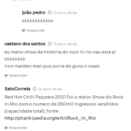
joão pedro
13 anos Atrás
kkkkkkkkkkkk
Responder
caetano dos santos
13 anos Atrás
eo maior show da história do rock in rio nao esta ai
kkkkkkkk
iron maiden man que porra de guns n roses
Responder
SatoCorreia
12 anos Atrás
Red Hot Chili Peppers 2001 Foi o maior Show do Rock
in Rio com o numero de 250mil ingressos vendidos
(capacidade total). fonte
http://pt.wikipedia.org/wiki/Rock_in_Rio
Responder