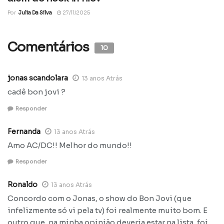
Por
Julia Da Silva
27/11/2025
Comentários
10
jonas scandolara
13 anos Atrás
cadê bon jovi ?
Responder
Fernanda
13 anos Atrás
Amo AC/DC!! Melhor do mundo!!
Responder
Ronaldo
13 anos Atrás
Concordo com o Jonas, o show do Bon Jovi (que
infelizmente só vi pela tv) foi realmente muito bom. E
outro que, na minha opinião deveria estar na lista, foi