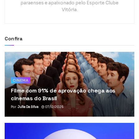
paraenses e apaixonado pelo Esporte Clube
Vitória.
Confira
CINEMA
Filme com 91% de aprovação chega aos
cinemas do Brasil
Por
Julia Da Silva
07/12/2025