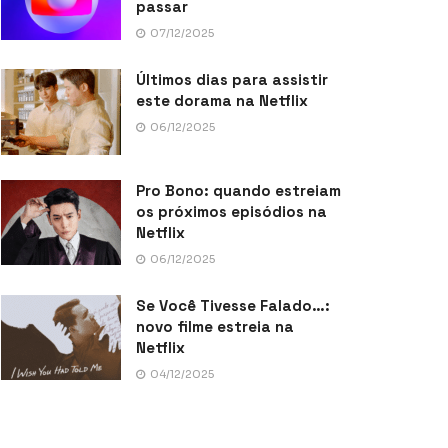
passar
07/12/2025
Últimos dias para assistir
este dorama na Netflix
06/12/2025
Pro Bono: quando estreiam
os próximos episódios na
Netflix
06/12/2025
Se Você Tivesse Falado…:
novo filme estreia na
Netflix
04/12/2025