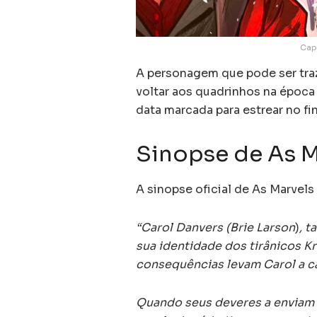
Cap
A personagem que pode ser trazi
voltar aos quadrinhos na época
data marcada para estrear no fi
Sinopse de As M
A sinopse oficial de As Marvels 
“Carol Danvers (Brie Larson
)
, 
sua identidade dos tirânicos K
consequências levam Carol a ca
Quando seus deveres a enviam