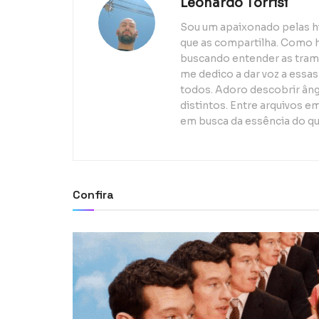
Leonardo Torrisi
Sou um apaixonado pelas h
que as compartilha. Como h
buscando entender as trama
me dedico a dar voz a essas
todos. Adoro descobrir ân
distintos. Entre arquivos e
em busca da essência do q
Confira