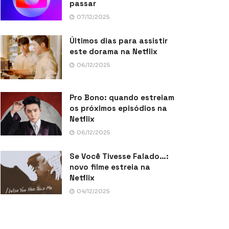
passar
07/12/2025
Últimos dias para assistir
este dorama na Netflix
06/12/2025
Pro Bono: quando estreiam
os próximos episódios na
Netflix
06/12/2025
Se Você Tivesse Falado…:
novo filme estreia na
Netflix
04/12/2025