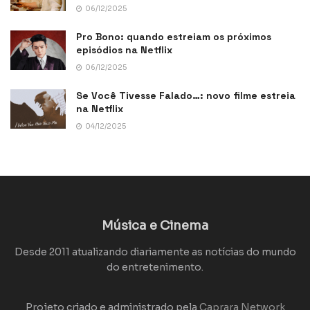
06/12/2025
Pro Bono: quando estreiam os próximos
episódios na Netflix
06/12/2025
Se Você Tivesse Falado…: novo filme estreia
na Netflix
04/12/2025
Música e Cinema
Desde 2011 atualizando diariamente as notícias do mundo
do entretenimento.
Projeto criado e administrado pela
Caprara Network