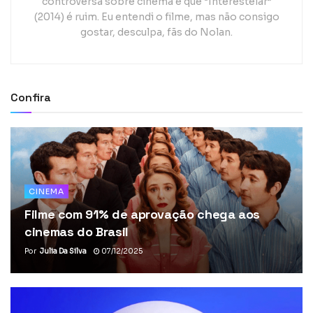
controversa sobre cinema é que “Interestelar”
(2014) é ruim. Eu entendi o filme, mas não consigo
gostar, desculpa, fãs do Nolan.
Confira
CINEMA
Filme com 91% de aprovação chega aos
cinemas do Brasil
Por
Julia Da Silva
07/12/2025