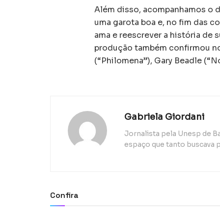
Além disso, acompanhamos o di
uma garota boa e, no fim das c
ama e reescrever a história de s
produção também confirmou no 
(“Philomena”), Gary Beadle (“
Gabriela Giordani
Jornalista pela Unesp de B
espaço que tanto buscava p
Confira