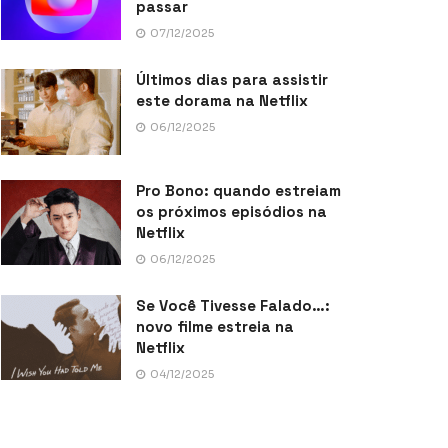
passar
07/12/2025
Últimos dias para assistir
este dorama na Netflix
06/12/2025
Pro Bono: quando estreiam
os próximos episódios na
Netflix
06/12/2025
Se Você Tivesse Falado…:
novo filme estreia na
Netflix
04/12/2025