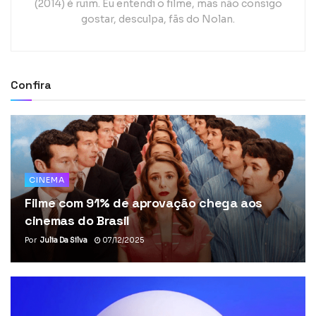
(2014) é ruim. Eu entendi o filme, mas não consigo
gostar, desculpa, fãs do Nolan.
Confira
CINEMA
Filme com 91% de aprovação chega aos
cinemas do Brasil
Por
Julia Da Silva
07/12/2025