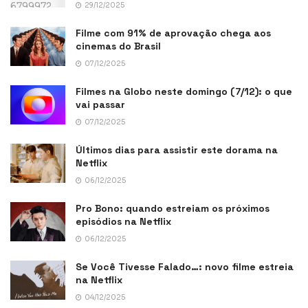
29/12/2025
Filme com 91% de aprovação chega aos
cinemas do Brasil
07/12/2025
Filmes na Globo neste domingo (7/12): o que
vai passar
07/12/2025
Últimos dias para assistir este dorama na
Netflix
06/12/2025
Pro Bono: quando estreiam os próximos
episódios na Netflix
06/12/2025
Se Você Tivesse Falado…: novo filme estreia
na Netflix
04/12/2025