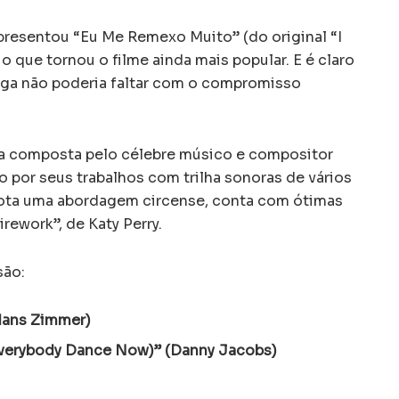
resentou “Eu Me Remexo Muito” (do original “I
o que tornou o filme ainda mais popular. E é claro
onga não poderia faltar com o compromisso
ra composta pelo célebre músico e compositor
por seus trabalhos com trilha sonoras de vários
adota uma abordagem circense, conta com ótimas
rework”, de Katy Perry.
são:
Hans Zimmer)
verybody Dance Now)” (Danny Jacobs)