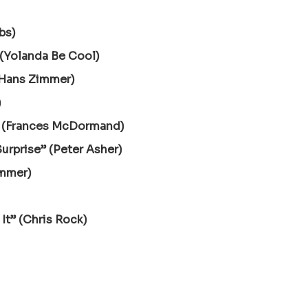
bs)
(Yolanda Be Cool)
(Hans Zimmer)
)
” (Frances McDormand)
rprise” (Peter Asher)
immer)
 It” (Chris Rock)