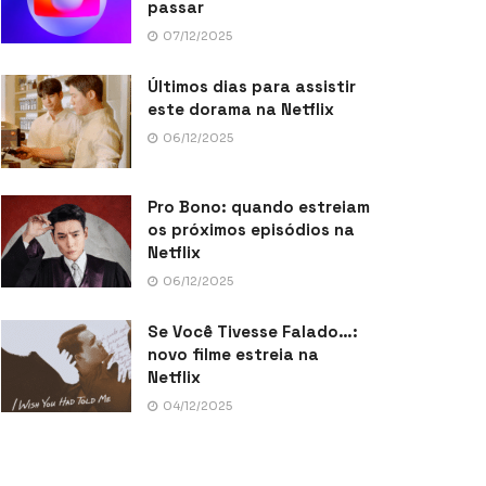
passar
07/12/2025
Últimos dias para assistir
este dorama na Netflix
06/12/2025
Pro Bono: quando estreiam
os próximos episódios na
Netflix
06/12/2025
Se Você Tivesse Falado…:
novo filme estreia na
Netflix
04/12/2025