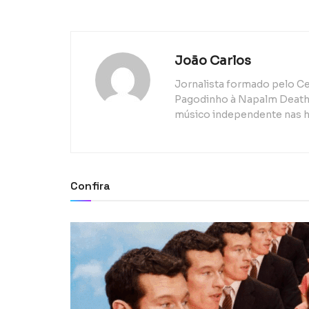
João Carlos
Jornalista formado pelo Ce
Pagodinho à Napalm Death, 
músico independente nas h
Confira