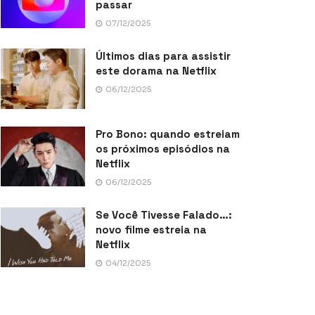
passar
07/12/2025
Últimos dias para assistir
este dorama na Netflix
06/12/2025
Pro Bono: quando estreiam
os próximos episódios na
Netflix
06/12/2025
Se Você Tivesse Falado…:
novo filme estreia na
Netflix
04/12/2025