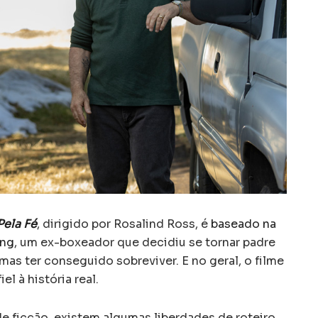
Pela Fé
, dirigido por Rosalind Ross, é
baseado na
ong
, um ex-boxeador que decidiu se tornar padre
mas ter conseguido sobreviver. E no geral, o filme
l à história real.
 ficção, existem algumas liberdades de roteiro,