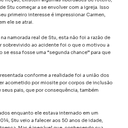
e Stu começar a se envolver com a igreja. Isso
 seu primeiro interesse é impressionar Carmen,
m ele se atrai.
na namorada real de Stu, esta não foi a razão de
ter sobrevivido ao acidente foi o que o motivou a
mo se essa fosse uma “segunda chance” para que
resentada conforme a realidade foi a união dos
ser acometido por miosite por corpos de inclusão
e seus pais, que por consequência, também
izados enquanto ele estava internado em um
014, Stu veio a falecer aos 50 anos de idade,
doença. Mas é inegável que, conhecendo sua