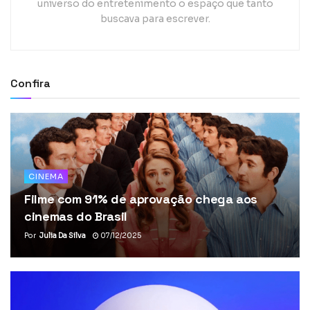
universo do entretenimento o espaço que tanto
buscava para escrever.
Confira
CINEMA
Filme com 91% de aprovação chega aos
cinemas do Brasil
Por
Julia Da Silva
07/12/2025