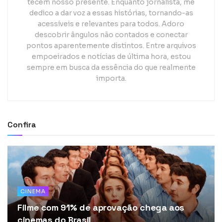
tecem nosso presente. Enquanto jornalista, me
dedico a dar voz a essas histórias, tornando-as
acessíveis e relevantes para todos. Adoro
descobrir ângulos não contados e conectar
pontos aparentemente distintos. Entre arquivos
empoeirados e notícias de última hora, estou
sempre em busca da essência do que realmente
importa.
Confira
CINEMA
Filme com 91% de aprovação chega aos
cinemas do Brasil