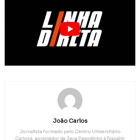
João Carlos
Jornalista formado pelo Centro Universitário
Carioca, apreciador de Zeca Pagodinho à Napalm