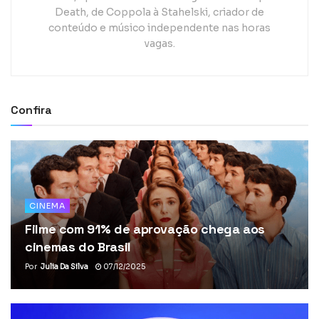
Death, de Coppola à Stahelski, criador de
conteúdo e músico independente nas horas
vagas.
Confira
CINEMA
Filme com 91% de aprovação chega aos
cinemas do Brasil
Por
Julia Da Silva
07/12/2025