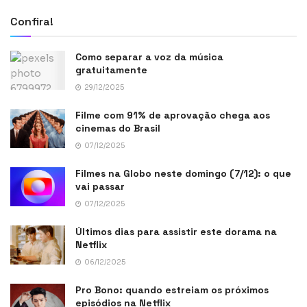
Confira!
Como separar a voz da música
gratuitamente
29/12/2025
Filme com 91% de aprovação chega aos
cinemas do Brasil
07/12/2025
Filmes na Globo neste domingo (7/12): o que
vai passar
07/12/2025
Últimos dias para assistir este dorama na
Netflix
06/12/2025
Pro Bono: quando estreiam os próximos
episódios na Netflix