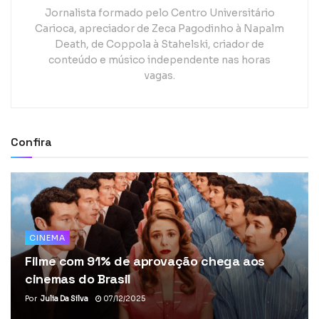
Jornalista formado pelo Centro Universitário
Carioca, apreciador de Zeca Pagodinho à Napalm
Death, de Coppola à Stahelski, criador de
conteúdo e músico independente nas horas
vagas.
Confira
CINEMA
Filme com 91% de aprovação chega aos
cinemas do Brasil
Por
Julia Da Silva
07/12/2025