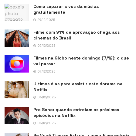
Como separar a voz da música
gratuitamente
29/12/2025
Filme com 91% de aprovação chega aos
cinemas do Brasil
07/12/2025
Filmes na Globo neste domingo (7/12): o que
vai passar
07/12/2025
Últimos dias para assistir este dorama na
Netflix
06/12/2025
Pro Bono: quando estreiam os próximos
episódios na Netflix
06/12/2025
Se Você Tivesse Falado…: novo filme estreia