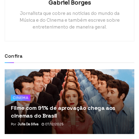
Gabriel Borges
Jornalista que cobre as notícias do mundo da
Música e do Cinema e também escreve sobre
entretenimento de maneira geral.
Confira
CINEMA
Filme com 91% de aprovação chega aos
cinemas do Brasil
Por
Julia Da Silva
07/12/2025