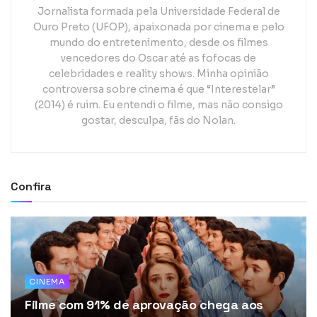
Jornalista formada pela Universidade Federal de
Ouro Preto (UFOP), apaixonada por cinema e pelo
mundo do entretenimento, desde os filmes
vencedores do Oscar até as fofocas de
celebridades e reality shows. Minha opinião
controversa sobre cinema é que “Interestelar”
(2014) é ruim. Eu entendi o filme, mas não consigo
gostar, desculpa, fãs do Nolan.
Confira
CINEMA
Filme com 91% de aprovação chega aos