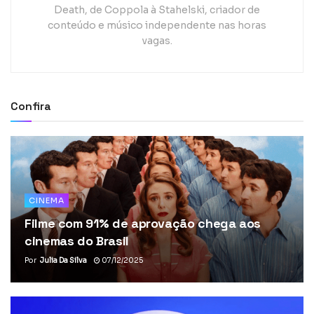
Death, de Coppola à Stahelski, criador de
conteúdo e músico independente nas horas
vagas.
Confira
CINEMA
Filme com 91% de aprovação chega aos
cinemas do Brasil
Por
Julia Da Silva
07/12/2025