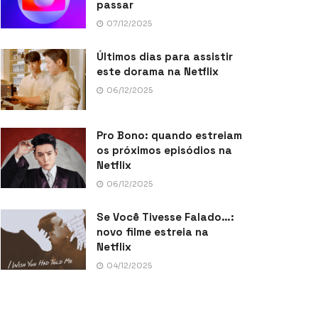
passar
07/12/2025
Últimos dias para assistir
este dorama na Netflix
06/12/2025
Pro Bono: quando estreiam
os próximos episódios na
Netflix
06/12/2025
Se Você Tivesse Falado…:
novo filme estreia na
Netflix
04/12/2025