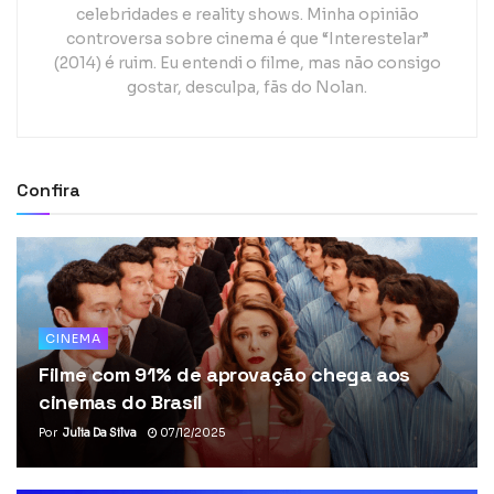
celebridades e reality shows. Minha opinião
controversa sobre cinema é que “Interestelar”
(2014) é ruim. Eu entendi o filme, mas não consigo
gostar, desculpa, fãs do Nolan.
Confira
CINEMA
Filme com 91% de aprovação chega aos
cinemas do Brasil
Por
Julia Da Silva
07/12/2025