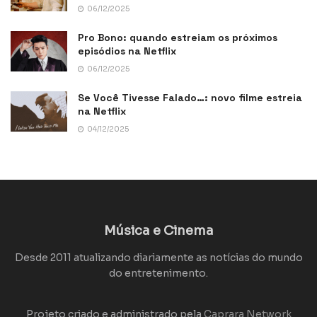
06/12/2025
Pro Bono: quando estreiam os próximos
episódios na Netflix
06/12/2025
Se Você Tivesse Falado…: novo filme estreia
na Netflix
04/12/2025
Música e Cinema
Desde 2011 atualizando diariamente as notícias do mundo
do entretenimento.
Projeto criado e administrado pela
Caprara Network