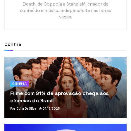
Death, de Coppola à Stahelski, criador de
conteúdo e músico independente nas horas
vagas.
Confira
CINEMA
Filme com 91% de aprovação chega aos
cinemas do Brasil
Por
Julia Da Silva
07/12/2025