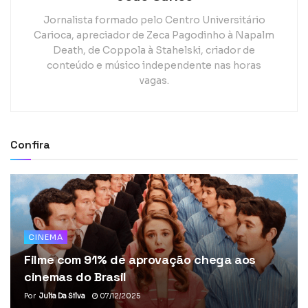
Jornalista formado pelo Centro Universitário
Carioca, apreciador de Zeca Pagodinho à Napalm
Death, de Coppola à Stahelski, criador de
conteúdo e músico independente nas horas
vagas.
Confira
CINEMA
Filme com 91% de aprovação chega aos
cinemas do Brasil
Por
Julia Da Silva
07/12/2025