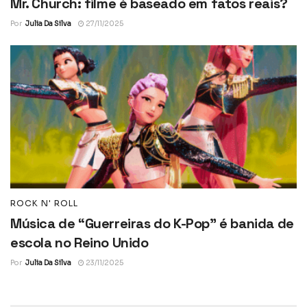
Mr. Church: filme é baseado em fatos reais?
Por
Julia Da Silva
27/11/2025
ROCK N' ROLL
Música de “Guerreiras do K-Pop” é banida de
escola no Reino Unido
Por
Julia Da Silva
23/11/2025