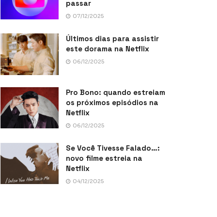
passar
07/12/2025
Últimos dias para assistir
este dorama na Netflix
06/12/2025
Pro Bono: quando estreiam
os próximos episódios na
Netflix
06/12/2025
Se Você Tivesse Falado…:
novo filme estreia na
Netflix
04/12/2025