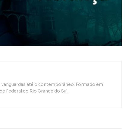
as vanguardas até o contemporâneo. Formado em
de Federal do Rio Grande do Sul.