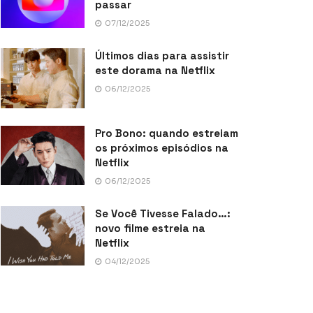
passar
07/12/2025
Últimos dias para assistir
este dorama na Netflix
06/12/2025
Pro Bono: quando estreiam
os próximos episódios na
Netflix
06/12/2025
Se Você Tivesse Falado…:
novo filme estreia na
Netflix
04/12/2025