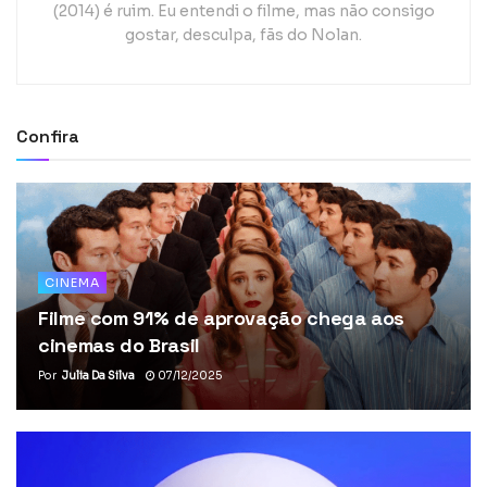
(2014) é ruim. Eu entendi o filme, mas não consigo
gostar, desculpa, fãs do Nolan.
Confira
CINEMA
Filme com 91% de aprovação chega aos
cinemas do Brasil
Por
Julia Da Silva
07/12/2025