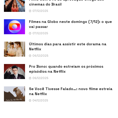
cinemas do Brasil
07/12/2025
Filmes na Globo neste domingo (7/12): o que
vai passar
07/12/2025
Últimos dias para assistir este dorama na
Netflix
06/12/2025
Pro Bono: quando estreiam os próximos
episódios na Netflix
06/12/2025
Se Você Tivesse Falado…: novo filme estreia
na Netflix
04/12/2025