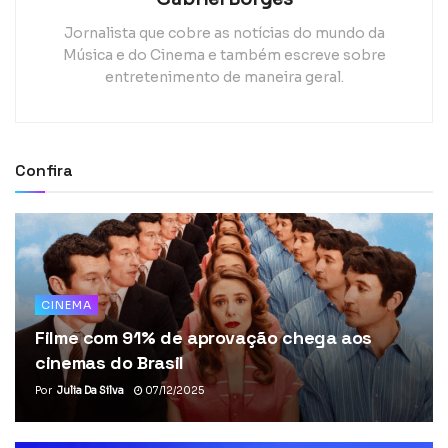
Jornalista que cobre as notícias do mundo da
Música e do Cinema e também escreve sobre
entretenimento de maneira geral.
Confira
CINEMA
Filme com 91% de aprovação chega aos
cinemas do Brasil
Por
Julia Da Silva
07/12/2025