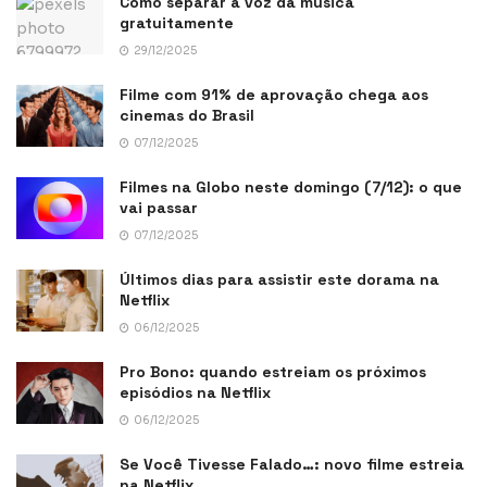
Como separar a voz da música
gratuitamente
29/12/2025
Filme com 91% de aprovação chega aos
cinemas do Brasil
07/12/2025
Filmes na Globo neste domingo (7/12): o que
vai passar
07/12/2025
Últimos dias para assistir este dorama na
Netflix
06/12/2025
Pro Bono: quando estreiam os próximos
episódios na Netflix
06/12/2025
Se Você Tivesse Falado…: novo filme estreia
na Netflix