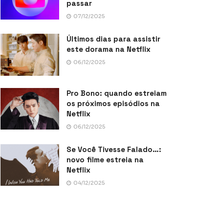
passar
07/12/2025
Últimos dias para assistir
este dorama na Netflix
06/12/2025
Pro Bono: quando estreiam
os próximos episódios na
Netflix
06/12/2025
Se Você Tivesse Falado…:
novo filme estreia na
Netflix
04/12/2025