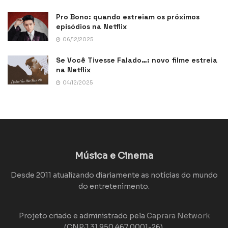
Pro Bono: quando estreiam os próximos
episódios na Netflix
06/12/2025
Se Você Tivesse Falado…: novo filme estreia
na Netflix
04/12/2025
Música e Cinema
Desde 2011 atualizando diariamente as notícias do mundo
do entretenimento.
Projeto criado e administrado pela
Caprara Network
(CNPJ 31.950.467.0001-26).