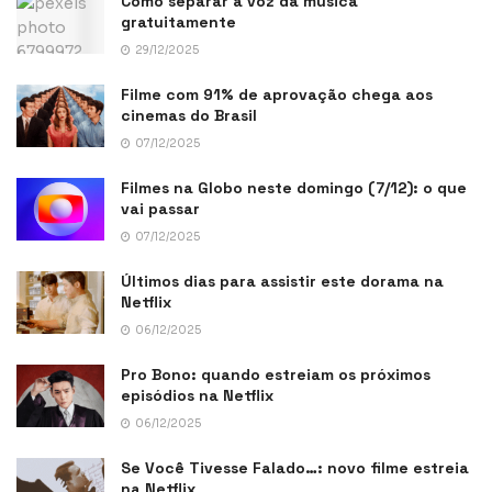
Como separar a voz da música
gratuitamente
29/12/2025
Filme com 91% de aprovação chega aos
cinemas do Brasil
07/12/2025
Filmes na Globo neste domingo (7/12): o que
vai passar
07/12/2025
Últimos dias para assistir este dorama na
Netflix
06/12/2025
Pro Bono: quando estreiam os próximos
episódios na Netflix
06/12/2025
Se Você Tivesse Falado…: novo filme estreia
na Netflix