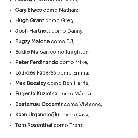
Cary Elwes
como Nathan;
Hugh Grant
como Greg;
Josh Hartnett
como Danny;
Bugzy Malone
como JJ;
Eddie Marsan
como Knighton;
Peter Ferdinando
como Mike;
Lourdes Faberes
como Emília;
Max Beesley
como Ben Harris;
Eugenia Kuzmina
como Márcia;
Bestemsu Özdemir
como Vivienne;
Kaan Urgancıoğlu
como Casa;
Tom Rosenthal
como Trent.