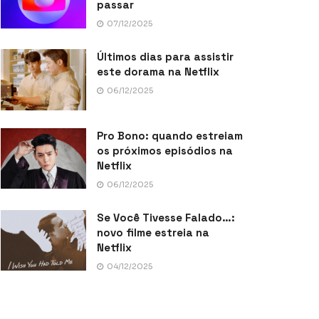
passar
07/12/2025
Últimos dias para assistir
este dorama na Netflix
06/12/2025
Pro Bono: quando estreiam
os próximos episódios na
Netflix
06/12/2025
Se Você Tivesse Falado…:
novo filme estreia na
Netflix
04/12/2025