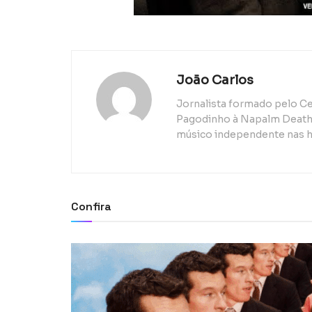
João Carlos
Jornalista formado pelo Ce
Pagodinho à Napalm Death, 
músico independente nas h
Confira