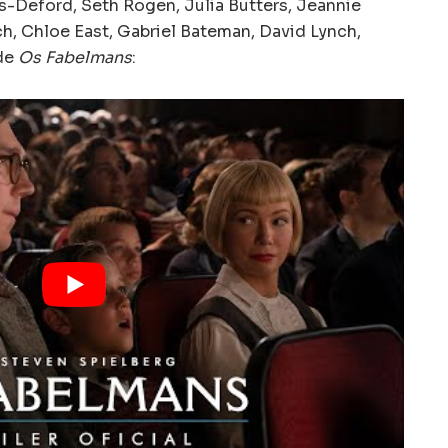
s-Deford, Seth Rogen, Julia Butters, Jeannie
sch, Chloe East, Gabriel Bateman, David Lynch,
 de
Os Fabelmans
: