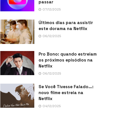
passar
07/12/2025
Últimos dias para assistir
este dorama na Netflix
06/12/2025
Pro Bono: quando estreiam
os próximos episódios na
Netflix
06/12/2025
Se Você Tivesse Falado…:
novo filme estreia na
Netflix
04/12/2025